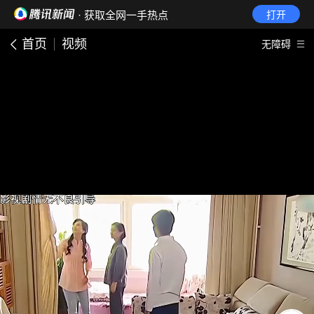
· 获取全网一手热点
打开
首页
视频
无障碍