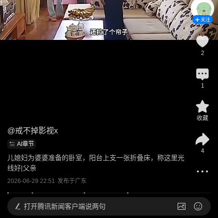
关注
2
1
收藏
@
戒不掉影视x
AI章节
4
儿媳妇为婆婆准备的卧室，阳台上支一张折叠床，称这里光
线好|父亲
2026-06-29 22:51
发布于
广东
打开
腾讯新闻客户端说两句