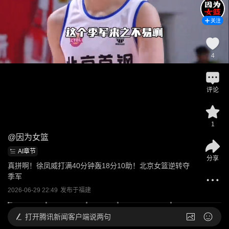
关注
4
评论
1
@
因为女篮
AI章节
分享
真拼啊！徐凤威打满40分钟轰18分10助！北京女篮逆转夺
季军
2026-06-29 22:49
发布于
福建
打开
腾讯新闻客户端说两句