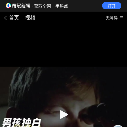
· 获取全网一手热点
打开
首页
视频
无障碍