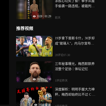
求胜心切失了智！拳手从握
手偷袭一路违规，被裁判裸
绞制服｜体坛记忆
2028
|
01:29
前天
推荐视频
19岁拿下普斯卡什，30岁却
成“玻璃人”，内马尔宣布退
出国家队丨竞者
35.6万
|
03:18
28评论
07-30
三年秘事曝光，梅西默默养
活整个足协｜体坛记忆
2612
|
02:50
1评论
昨天
深度解析：明明手握大力神
杯，梅西却始终比不过 C 罗
｜体坛记忆
595
|
02:31