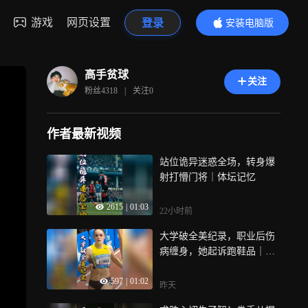
游戏
网页设置
登录
安装电脑版
内容更精彩
高手贫球
关注
粉丝
4318
|
关注
0
作者最新视频
站位诡异迷惑全场，转身爆
射打懵门将｜体坛记忆
2615
|
01:03
22小时前
大学破全美纪录，职业后伤
病缠身，她起诉跑鞋品｜体
坛记忆
597
|
01:02
昨天