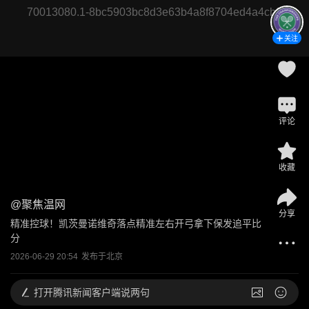
70013080.1-8bc5903bc8d3e63b4a8f8704ed4a4cb3
关注
评论
收藏
@
聚焦温网
分享
精准控球！凯茨曼诺维奇落点精准左右开弓拿下保发追平比
分
2026-06-29 20:54
发布于
北京
打开
腾讯新闻客户端说两句