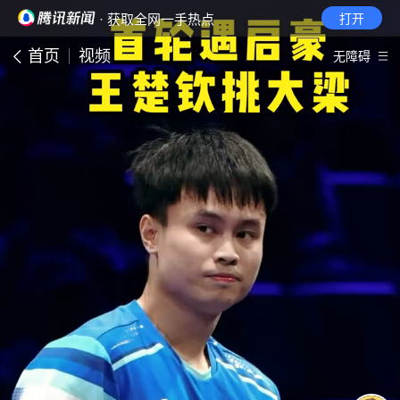
· 获取全网一手热点
打开
首页
视频
无障碍