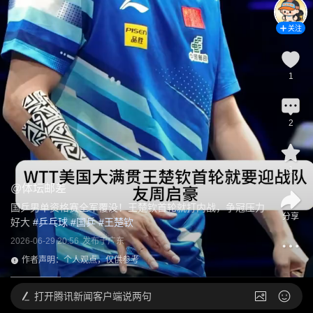
关注
1
2
1
@
体坛邮差
国乒男单资格赛全军覆没！王楚钦首轮就打内战，争冠压力
分享
好大
 #
乒乓球
 #
国乒
 #
王楚钦
2026-06-29 20:56
发布于
广东
作者声明：个人观点，仅供参考
打开
腾讯新闻客户端说两句