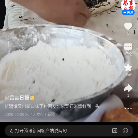
关注
5
评论
收藏
1
@
昌吉日报
新疆馕又出新口味了！网友：紫菜虾米馕鲜到上头
2026-06-29 20:40
发布于
新疆
打开
腾讯新闻客户端说两句