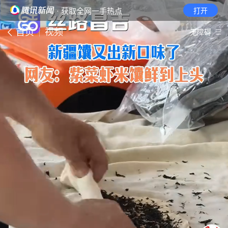
· 获取全网一手热点
打开
首页
视频
无障碍