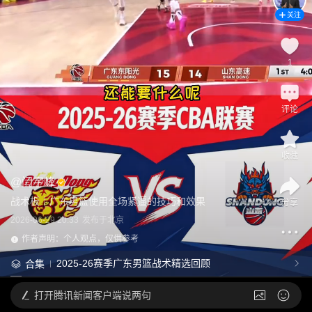
关注
1
评论
收藏
@
闫宇峰
战术板｜广东男篮使用全场紧逼的技巧和效果
分享
2026-06-29 20:33
发布于
北京
作者声明：个人观点，仅供参考
2025-26赛季广东男篮战术精选回顾
合集
打开
腾讯新闻客户端说两句