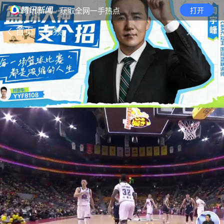
· 获取全网一手热点
打开
首页
视频
无障碍