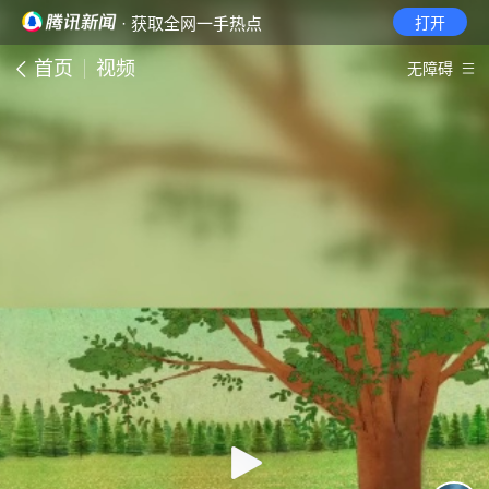
· 获取全网一手热点
打开
首页
视频
无障碍