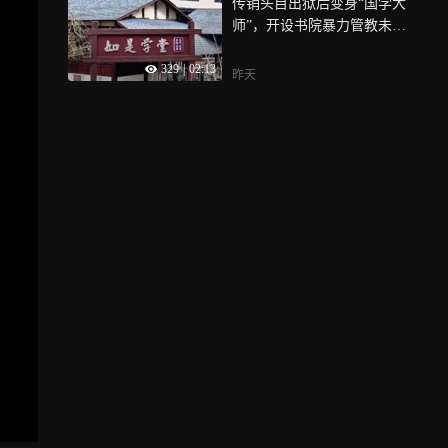
传销头目出狱后变身“国学大
师”，开设书院暴力管教未成
年人
329
|
02:13
昨天