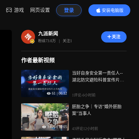
游戏
网页设置
登录
安装电脑版
内容更精彩
九派新闻
关注
粉丝
73.0万
|
关注
1
作者最新视频
当好自身安全第一责任人--
湖北防灾避险科普宣传片之
大风篇
61
|
06:12
1评论
-6小时前
胚胎之争｜专访“婚外胚胎
案”当事人
1.8万
|
19:05
43评论
12小时前