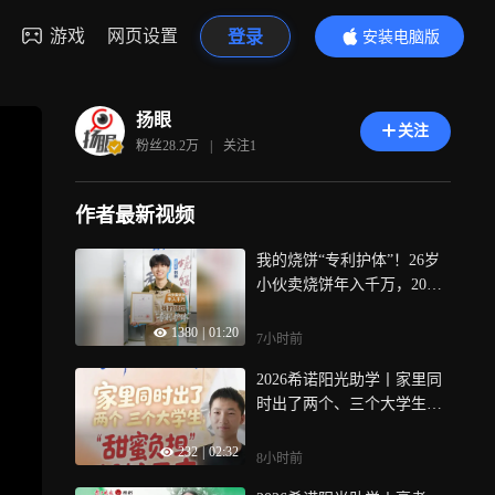
游戏
网页设置
登录
安装电脑版
内容更精彩
扬眼
关注
粉丝
28.2万
|
关注
1
作者最新视频
我的烧饼“专利护体”！26岁
小伙卖烧饼年入千万，20多
家门店遍布江苏各地
1380
|
01:20
7小时前
2026希诺阳光助学丨家里同
时出了两个、三个大学生，
“甜蜜负担”也随之而来
232
|
02:32
8小时前