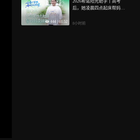
2026希诺阳光助学丨高考
后，她凌晨四点起床帮妈妈
卖辣椒
444
|
01:52
8小时前