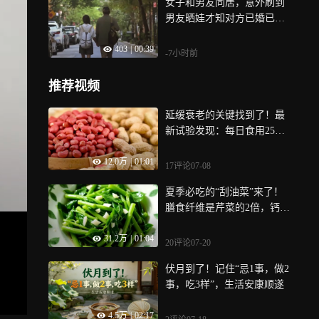
女子和男友同居，意外刷到
男友晒娃才知对方已婚已
育，法院判了
403
|
00:39
-7小时前
推荐视频
延缓衰老的关键找到了！最
新试验发现：每日食用25克
带皮烤花生，能显著减缓端
12.0万
|
01:01
粒缩短
17评论
07-08
夏季必吃的“刮油菜”来了！
膳食纤维是芹菜的2倍，钙含
量媲美牛奶！但这3类人千万
31.2万
|
01:04
要慎吃
20评论
07-20
伏月到了！记住“忌1事，做2
事，吃3样”，生活安康顺遂
4.5万
|
02:17