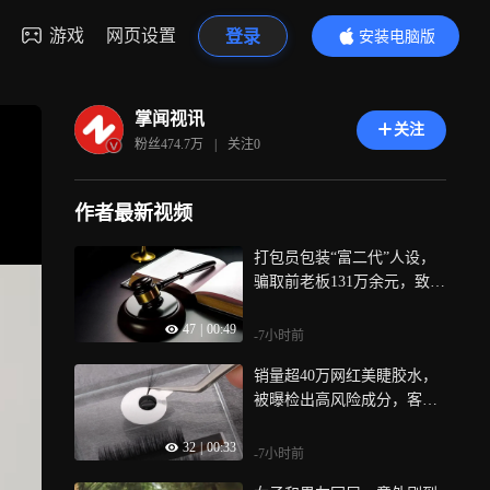
游戏
网页设置
登录
安装电脑版
内容更精彩
掌闻视讯
关注
粉丝
474.7万
|
关注
0
作者最新视频
打包员包装“富二代”人设，
骗取前老板131万余元，致其
家破人亡，法院判了
47
|
00:49
-7小时前
销量超40万网红美睫胶水，
被曝检出高风险成分，客服
回应
32
|
00:33
-7小时前