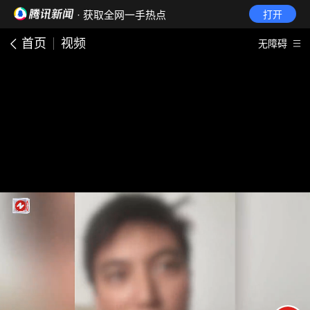
· 获取全网一手热点
打开
首页
视频
无障碍