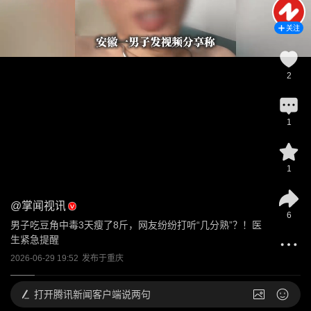
关注
2
1
1
@
掌闻视讯
6
男子吃豆角中毒3天瘦了8斤，网友纷纷打听“几分熟”？！医
生紧急提醒
2026-06-29 19:52
发布于
重庆
打开
腾讯新闻客户端说两句