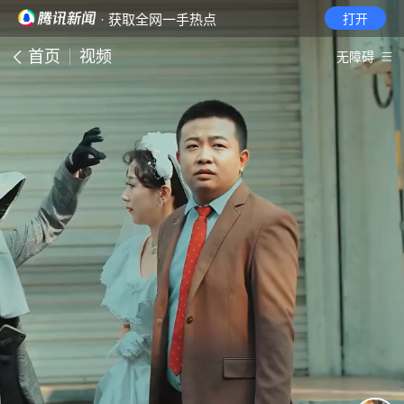
· 获取全网一手热点
打开
首页
视频
无障碍