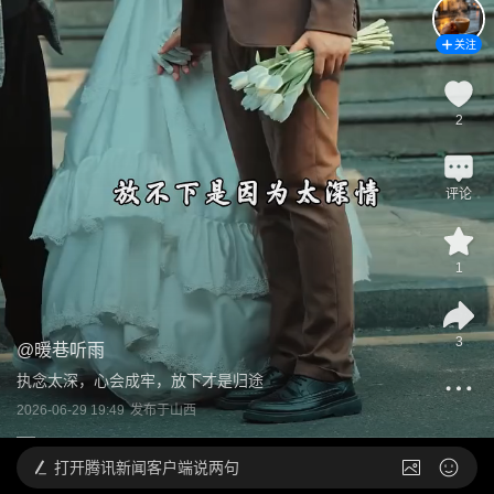
关注
2
评论
1
3
@
暖巷听雨
执念太深，心会成牢，放下才是归途
2026-06-29 19:49
发布于
山西
打开
腾讯新闻客户端说两句