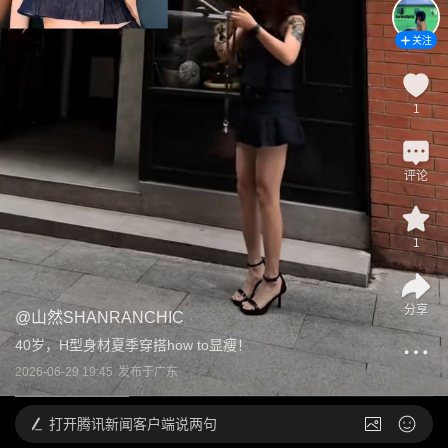
关注
1
评论
1
分享
@
山然SHANRANCHIC
40岁，H型身材夏季穿搭how to显瘦！
2026-06-29 19:45
发布于
广东
打开
腾讯新闻客户端说两句