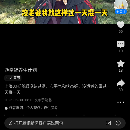
关注
99
10
@
幸福养生计划
18
AI章节
上海80岁爷叔没结过婚，心平气和状态好，没遗憾的事过一
80
天赚一天
2026-06-30 08:01
发布于
湖北
作者声明：个人观点，仅供参考
打开
腾讯新闻客户端说两句