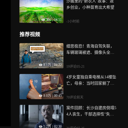
沙画里的“新农人”故事：返
了吧”
乡创业，小种苗育出大希望
300
|
04:51
-1小时前
推荐视频
细思极恐！青海自驾失联，
车辆玻璃被遮、摄像头全部
遭封禁
8.1万
|
04:22
19评论
05-21
4岁女童独自乘电梯从14楼坠
亡，母亲：当时回家躺了一
下，直到邻居打电话才知道
8.0万
|
00:45
出事
70评论
前天
案件回顾：长沙自建房倒塌5
4人丧生，干部选择性“失
明”，14人被追究法律责任
5.2万
|
02:30