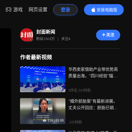
游戏
网页设置
登录
安装电脑版
内容更精彩
封面新闻
关注
粉丝
134.8万
|
关注
4
作者最新视频
华西卖家借助产业带优势高
质量出海，“四川经验”辐射
西部十省市
6
|
05:30
3评论
-5小时前
“婚外胚胎案”有最新进展，
丈夫公开回应：胚胎已销
毁，患癌妻子：没人通知
114
|
01:09
我，媒体告诉我才知道，“绕
-5小时前
开原告销毁证物，这也太癫