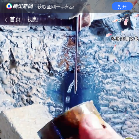
· 获取全网一手热点
打开
首页
视频
无障碍