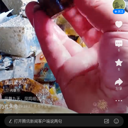
关注
62
6
6
@
典爱手工
分享
AI章节
凤舞九天，凤鸣岐山
2026-06-29 19:37
发布于
安徽
打开
腾讯新闻客户端说两句