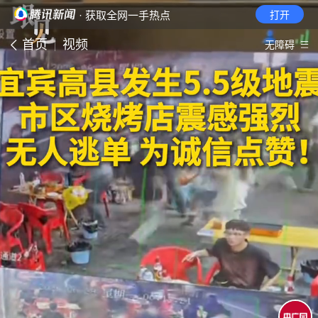
· 获取全网一手热点
打开
首页
视频
无障碍