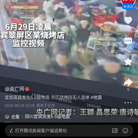
关注
11
评论
2
@
央广网
5
宜宾高县发生5.5级地震 市区烧烤店无人逃单
 #
地震
2026-06-29 19:35
发布于
北京
四川宜宾突发5.5级地震
合集
打开
腾讯新闻客户端说两句