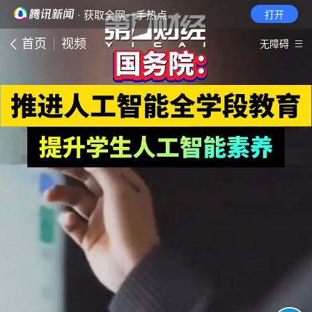
· 获取全网一手热点
打开
首页
视频
无障碍