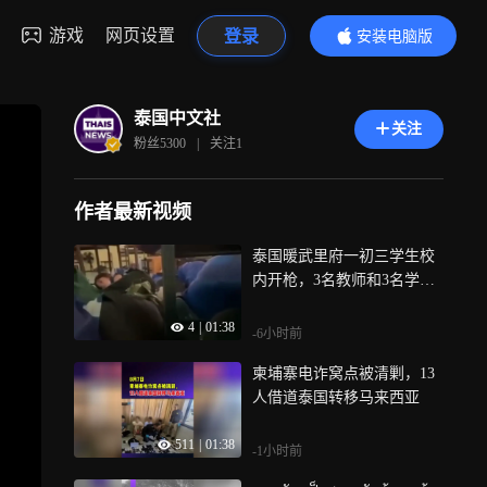
游戏
网页设置
登录
安装电脑版
内容更精彩
泰国中文社
关注
粉丝
5300
|
关注
1
作者最新视频
泰国暖武里府一初三学生校
内开枪，3名教师和3名学生
死亡、15人受伤，枪手随后
4
|
01:38
在教学楼内自杀
-6小时前
柬埔寨电诈窝点被清剿，13
人借道泰国转移马来西亚
511
|
01:38
-1小时前