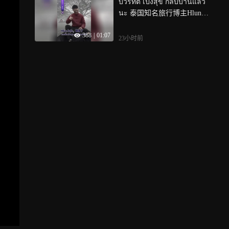
บวรทัต เป็งสุข กลับบ้านแล้ว
นะ 泰国知名旅行博主Hlun S
olo的遗体，于当天凌晨5点
388
|
01:07
运抵曼谷素万那普机场， 这
23小时前
是他离开泰国24天后，再次
回到自己的祖国， 只是这一
次，是家人接他回家， 现年
27岁的Hlun Solo，本名巴翁
塔·彭素，来自泰国加拉信
府，是一名独自背包旅行的
网络博主， 他曾独自走过50
多个国家，并把沿途见闻拍
成视频，分享给数百万网
友， 7月，Hlun Solo前往格
鲁吉亚拍摄旅行内容，家人
最后一次与他取得联系是在7
月13日，此后便失去了他的
消息， 经过两个多星期的寻
找，家人最终等来的，却是
他在格鲁吉亚一家酒店内去
世的消息， 遗体抵达泰国