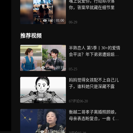
嘴上说爱你，行动却冷落
你，答案早就藏在细节里
440
|
01:00
06-29
推荐视频
半熟恋人 第5季丨30+的爱情
会平淡？年下弟弟遭姐姐们
围攻
1289
|
00:19
05-25
妈妈觉得女孩配不上自己儿
子，谁料她只是深藏不露
61.7万
|
00:20
67评论
06-20
衡越二哥孝子离婚照顾娘，
母亲表态盼复合，一曲《儿
行千里》众人泪崩
2.1万
|
11:59