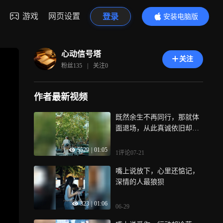
游戏
网页设置
登录
安装电脑版
内容更精彩
心动信号塔
关注
粉丝
135
|
关注
0
作者最新视频
既然余生不再同行，那就体
面退场，从此真诚依旧却无
所期待
5529
|
01:05
1评论
07-21
嘴上说放下，心里还惦记，
深情的人最狼狈
323
|
01:06
06-29