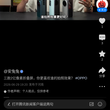
关注
1
3
2
@
安兔兔
分享
三款2亿像素折叠屏，你更喜欢谁的拍照效果？
 #
OPPO
2026-06-29 19:20
发布于
河南
作者声明：个人观点，仅供参考
打开
腾讯新闻客户端说两句