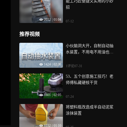
能工巧匠便捷又实用的小妙
招
2012
|
01:04
07-12
推荐视频
小伙脑洞大开，自制自动抽
水装置，不用电不用油也能
抽水
1424
|
02:36
1评论
07-31
53、五个创意施工技巧！老
师傅私藏硬核干货
1801
|
02:05
07-24
将塑料瓶改造成半自动泥浆
涂抹装置
1032
|
01:10