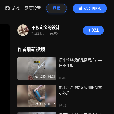
游戏
网页设置
登录
安装电脑版
内容更精彩
不被定义的设计
关注
粉丝
2.8万
|
关注
0
作者最新视频
原来钢丝梗都是插绳扣，牢
固不开扣
1235
|
01:03
08-02
能工巧匠便捷又实用的创意
小妙招
3365
|
02:02
07-12