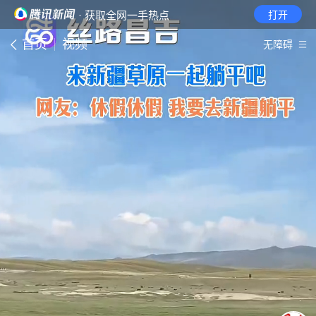
· 获取全网一手热点
打开
首页
视频
无障碍