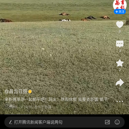
关注
8
3
2
1
@
昌吉日报
来新疆草原一起躺平吧！网友：休假休假 我要去新疆“躺平”
2026-06-29 19:10
发布于
新疆
打开
腾讯新闻客户端说两句