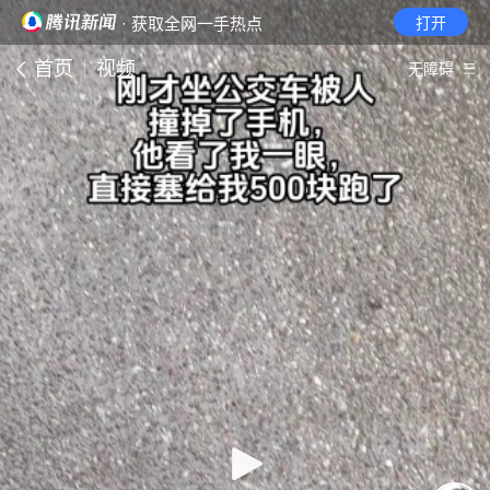
· 获取全网一手热点
打开
首页
视频
无障碍