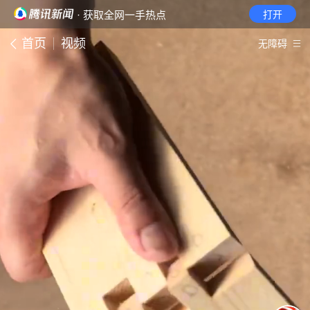
· 获取全网一手热点
打开
首页
视频
无障碍