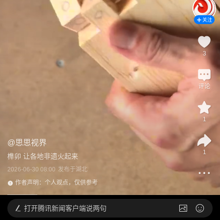
关注
3
评论
1
@
思思视界
1
榫卯 让各地非遗火起来
2026-06-30 08:00
发布于
湖北
作者声明：个人观点，仅供参考
打开
腾讯新闻客户端说两句