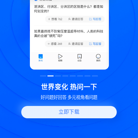
致
世界变化 热问一下
好问题好回答 多元视角看问题
立即下载