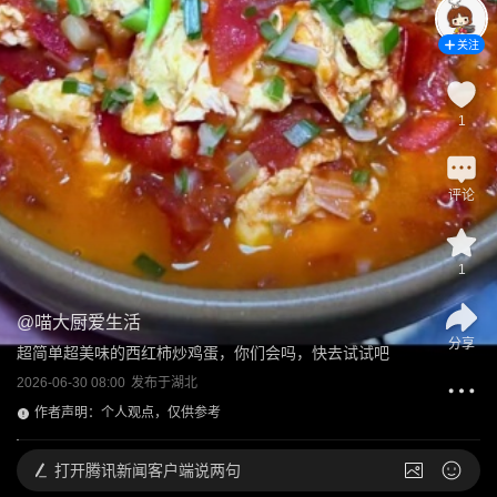
关注
1
评论
1
@
喵大厨爱生活
分享
超简单超美味的西红柿炒鸡蛋，你们会吗，快去试试吧
2026-06-30 08:00
发布于
湖北
作者声明：个人观点，仅供参考
打开
腾讯新闻客户端说两句