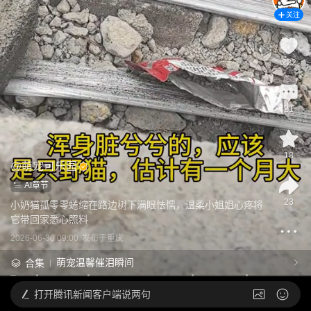
关注
222
21
18
@
萌宠可乐园
AI章节
23
小奶猫孤零零蜷缩在路边树下满眼怯懦，温柔小姐姐心疼将
它带回家悉心照料
2026-06-30 09:00
发布于
重庆
萌宠温馨催泪瞬间
合集
打开
腾讯新闻客户端说两句