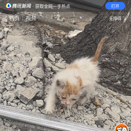
· 获取全网一手热点
打开
首页
视频
无障碍