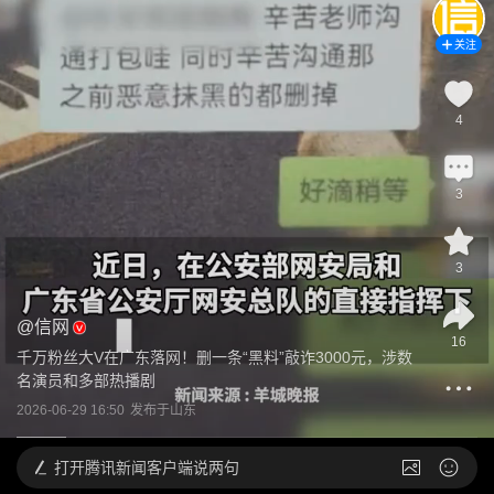
关注
4
3
3
@
信网
16
千万粉丝大V在广东落网！删一条“黑料”敲诈3000元，涉数
名演员和多部热播剧
2026-06-29 16:50
发布于
山东
打开
腾讯新闻客户端说两句