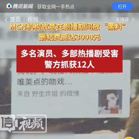
· 获取全网一手热点
打开
首页
视频
无障碍