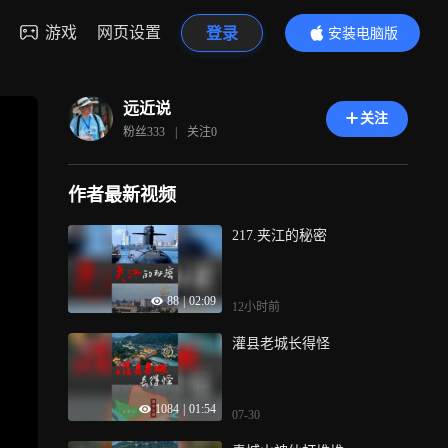
游戏
网页设置
登录
安装电脑版
内容更精彩
远近说
关注
粉丝
333
|
关注
0
作者最新视频
217.夹江的秘密
88
|
02:09
12小时前
灌县老城长得怪
1084
|
01:54
07-30