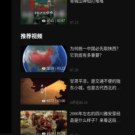
青城山神仙打堆堆
4045
|
02:07
07-23
推荐视频
为何统一中国必先取陕西？
它到底有多重要？
3059
|
03:22
07-29
甘肃平凉，是交通不便的陇
东小城，也是古代西北的超
级CBD
6572
|
03:00
4评论
06-10
2000年左右的四川雅安荥经
县是什么样子？来看这段视
频影像~
1926
|
01:20