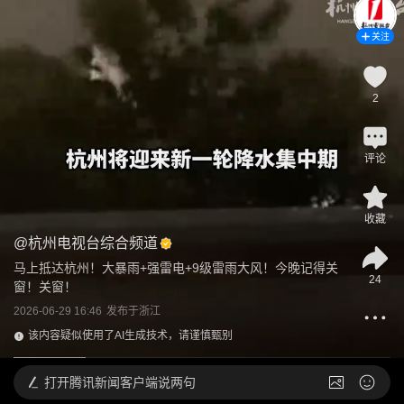
关注
2
评论
收藏
@
杭州电视台综合频道
马上抵达杭州！大暴雨+强雷电+9级雷雨大风！今晚记得关
24
窗！关窗！
2026-06-29 16:46
发布于
浙江
该内容疑似使用了AI生成技术，请谨慎甄别
打开
腾讯新闻客户端说两句