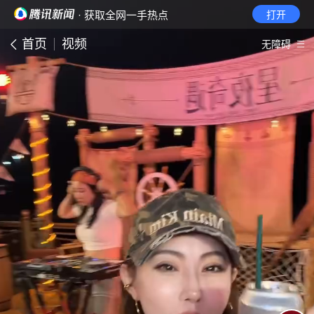
· 获取全网一手热点
打开
首页
视频
无障碍