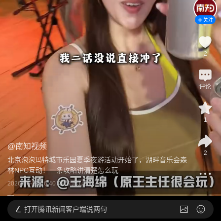
关注
2
评论
1
@
南知视频
2
北京泡泡玛特城市乐园夏季夜游活动开始了，湖畔音乐会森
林NPC互动！一条攻略讲清楚怎么玩
2026-06-29 16:40
发布于
江苏
打开
腾讯新闻客户端说两句