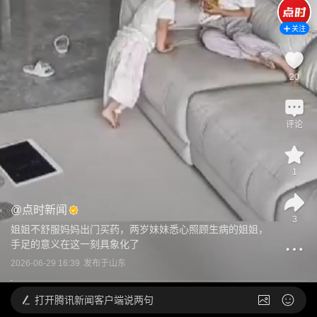
关注
20
评论
1
@
点时新闻
3
姐姐不舒服妈妈出门买药，两岁妹妹悉心照顾生病的姐姐，
手足的意义在这一刻具象化了
2026-06-29 16:39
发布于
山东
打开
腾讯新闻客户端说两句