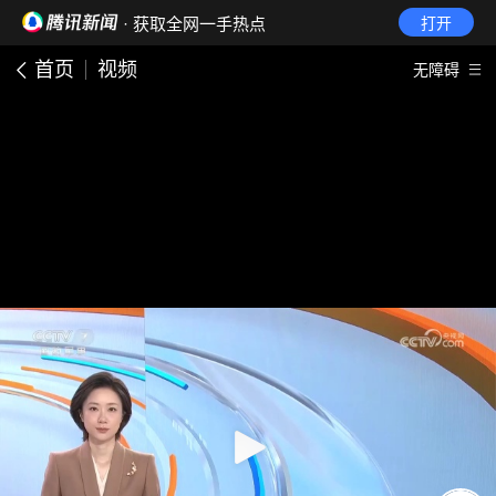
· 获取全网一手热点
打开
首页
视频
无障碍