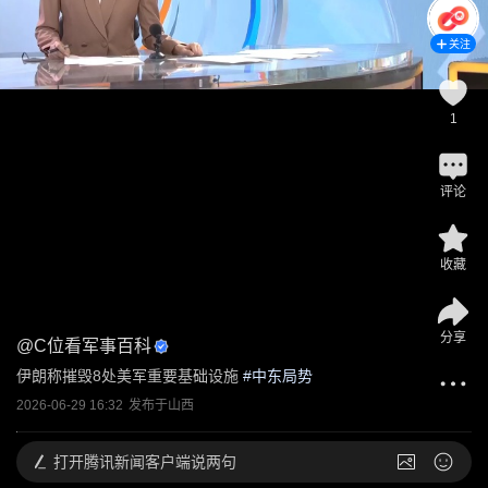
关注
1
评论
收藏
分享
@
C位看军事百科
伊朗称摧毁8处美军重要基础设施
 #
中东局势
2026-06-29 16:32
发布于
山西
打开
腾讯新闻客户端说两句