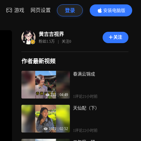
游戏
网页设置
登录
安装电脑版
内容更精彩
黄吉吉视界
关注
粉丝
1.5万
|
关注
0
作者最新视频
春满云锦成
793
|
04:49
1评论
21小时前
天仙配（下）
1612
|
02:52
1评论
22小时前