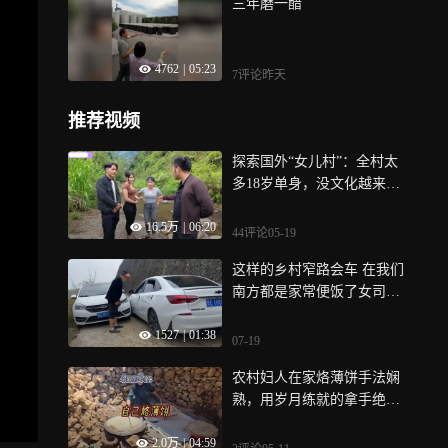
三年磨一醋
4762
|
05:23
7评论
昨天
推荐视频
探索国外“女儿村”：全村太
多18岁单身，没文化越来越
难嫁出去｜纪录片
16.5万
|
06:20
44评论
05-19
这样的乡村窄路会车 在我们
南方都是家常便饭了女司机
也无惧而过
1527
|
01:38
07-19
农村妇人在家烙薄饼手法娴
熟，用岁月练就的拿手绝
活，为生计奔波｜纪录片
2.0万
|
04:59