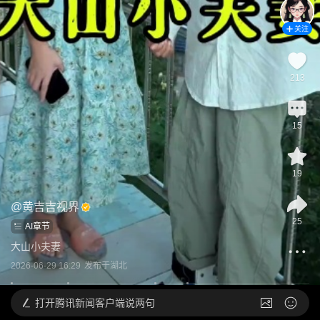
关注
213
15
19
@
黄吉吉视界
25
AI章节
大山小夫妻
2026-06-29 16:29
发布于
湖北
打开
腾讯新闻客户端说两句