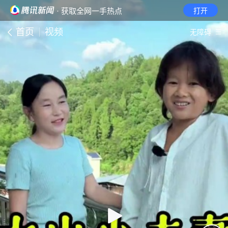
· 获取全网一手热点
打开
首页
视频
无障碍