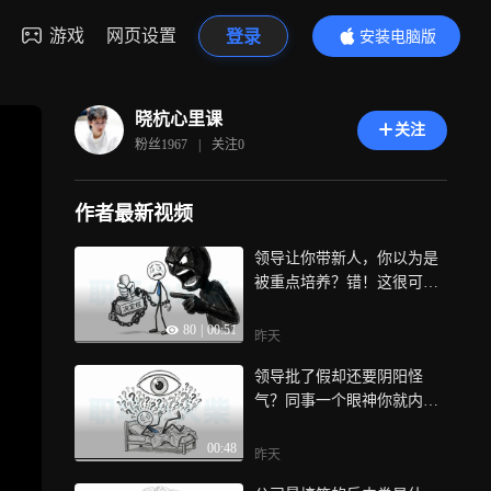
游戏
网页设置
登录
安装电脑版
内容更精彩
晓杭心里课
关注
粉丝
1967
|
关注
0
作者最新视频
领导让你带新人，你以为是
被重点培养？错！这很可能
是在提前让你免费做管理，
80
|
00:51
新人不会你教，出了问题你
昨天
背锅，但需要决定权和涨薪
领导批了假却还要阴阳怪
时
气？同事一个眼神你就内耗
三天？在职场，千万别跟自
00:48
己的情绪较劲。真正厉害的
昨天
狠人，都懂得吃“夹生饭”