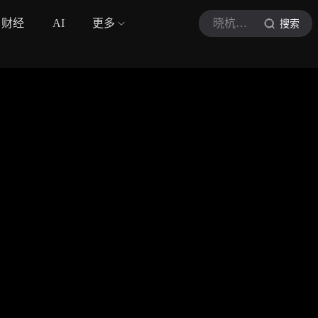
财经
AI
更多
晓杭心里课
搜索