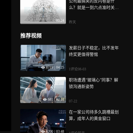
公司最搞笑的反内卷是什
么？就是一到六点准时关灯
赶人！可现实呢？会议、报
00:24
表、临时任务一个都没少
昨天
推荐视频
发薪日子不稳定，比不发年
终奖更值得警惕
8719
|
04:25
1评论
08-03
职场遭遇“玻璃心”同事？解
锁沟通新姿势
681
|
02:18
07-22
在一家公司待多久跳槽最划
算，成年人的黄金窗口
6200
|
03:48