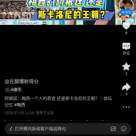
关注
8
评论
3
@
左脚爆射得分
AI章节
4
阿根廷：梅西一个人的奇迹 还是斯卡洛尼的王朝？｜体坛
记忆
 #
梅西
2026-07-03 11:00
发布于
山东
打开
腾讯新闻客户端说两句