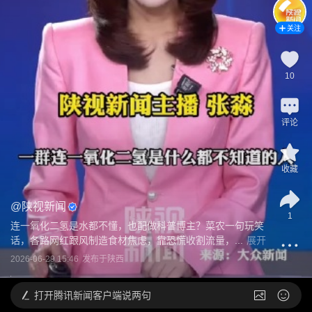
关注
10
评论
收藏
@
陕视新闻
1
连一氧化二氢是水都不懂，也配做科普博主？菜农一句玩笑
话，各路网红跟风制造食材焦虑，靠恐慌收割流量，...
展开
2026-06-29 15:46
发布于
陕西
打开
腾讯新闻客户端说两句