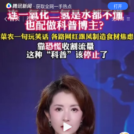
· 获取全网一手热点
打开
首页
视频
无障碍