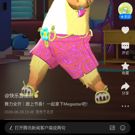
关注
评论
收藏
分享
@
快乐游递员
舞力全开｜跟上节奏！一起拿下Megastar吧！
2026-06-29 15:46
发布于
北京
打开
腾讯新闻客户端说两句