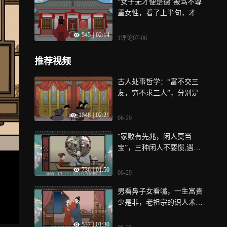
“女子无才便是德”被骂不尊
重女性，看了上半句，才知
古人有多牛
545
|
02:14
1评论
07-06
推荐视频
古人处事哲学：“富不交三
友，穷不求三人”，分别是哪
三种人？
1048
|
02:21
06-29
“家败有先兆，闲人莫当
宝”，三种闲人不要惯,遇到
了最好远离
736
|
01:50
06-29
男看鼻子女看嘴，一生富贵
少是非，老祖宗的识人术至
今还适用吗？
537
|
01:30