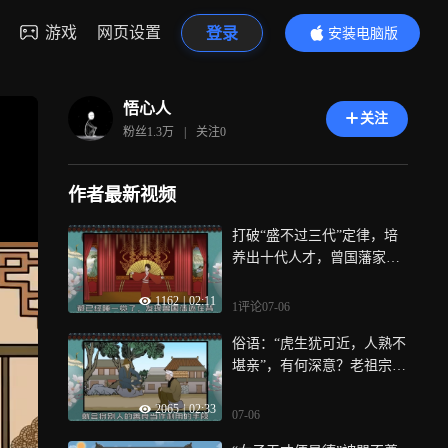
游戏
网页设置
登录
安装电脑版
内容更精彩
悟心人
关注
粉丝
1.3万
|
关注
0
作者最新视频
打破“盛不过三代”定律，培
养出十代人才，曾国藩家训
句句真经
1162
|
02:11
1评论
07-06
俗语：“虎生犹可近，人熟不
堪亲”，有何深意？老祖宗道
出了原委
2065
|
02:33
07-06