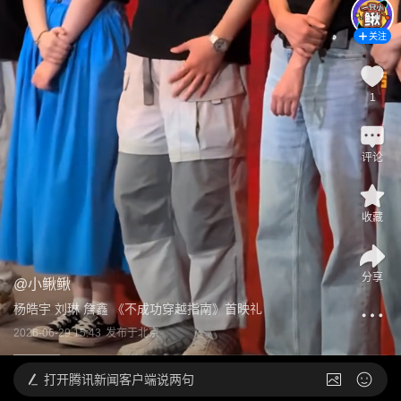
关注
1
评论
收藏
分享
@
小鳅鳅
杨皓宇 刘琳 詹鑫 《不成功穿越指南》首映礼
2026-06-29 15:43
发布于
北京
打开
腾讯新闻客户端说两句