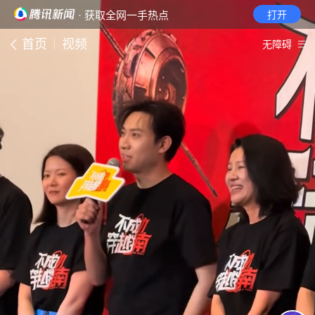
· 获取全网一手热点
打开
首页
视频
无障碍