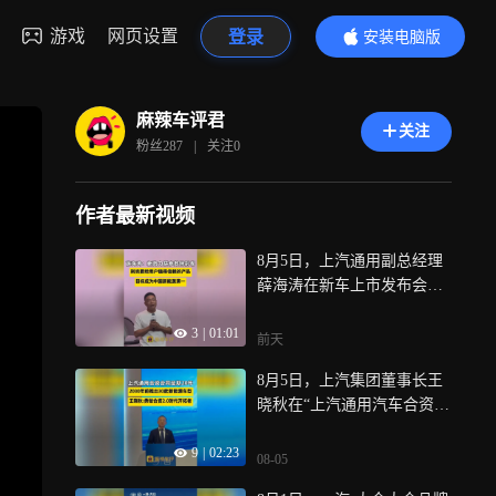
游戏
网页设置
登录
安装电脑版
内容更精彩
麻辣车评君
关注
粉丝
287
|
关注
0
作者最新视频
8月5日，上汽通用副总经理
薛海涛在新车上市发布会上
立下目标，希望未来能够成
3
|
01:01
为中国新能源车市场第一，
前天
他表示今天有很多新势力拼
8月5日，上汽集团董事长王
加速、拼智能、拼配置、拼
晓秋在“上汽通用汽车合资续
参数，而且特别特别卷，但
约签约仪式”上表示，在股东
是他认为对于踏实过日子的
9
|
02:23
双方支持下，上汽通用已构
用户来讲，最重要的是信任
08-05
建起从研发制造到供应链的
感，别克百年品牌可以给用