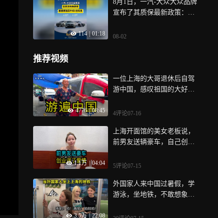
8月1日，一汽-大众大众品牌
本土化能力体系，新能源智
户带来这种信任感，对于大
宣布了其质保最新政策：该
能网联领域布局全面提速，
家认为别克在新能源转型过
品牌下全系燃油车及PHEV
展现出合资企业在新赛道上
程中慢了，薛海涛认为别克
114
|
01:18
车型的新购车主将推出“全系
的韧性和潜力，基于对上汽
真正想做到的是给大家提供
08-02
双终身质保”权益，这是行业
通用发展前景的高度认可，
一个安全可靠值得信赖的产
首家全系、全周期覆盖整车
股东双方决定将合资合同期
品
推荐视频
和原装备件终身质保的品
延长20年，值得一提的是，
牌，此举打破了业内普遍实
王晓秋董事长还在会上对上
一位上海的大哥退休后自驾
行的整车“3年/10万公里”、
汽通用提出三点希望，要勇
游中国，感叹祖国的大好河
零件1年质保的惯例，有效化
做合资2.0时代开拓者，在合
山太美了
解了核心部件后期维修成本
资赛道上率先勇立潮头，目
4776
|
08:45
4评论
07-16
高的现实难题，让用户用车
标2030年前将推出30款新能
既省钱又省心，为汽车服务
源车型
上海开面馆的美女老板说，
树立全新标杆， 根据官方解
前男友送辆豪车，自己创业
释，“全系双终身质保”包含
耽误了爱情
“整车终身质保”与“原装备件
1.1万
|
04:04
5评论
07-15
终身质保”，覆盖整车车身、
底盘、电气系统等，以及发
外国家人来中国过暑假，学
动机、变速箱、发电机、空
游泳，坐地铁，不敢想象上
调压缩机等关键原装备件，
海有多美！
3.5万
|
22:08
还包含用户在授权经销商处