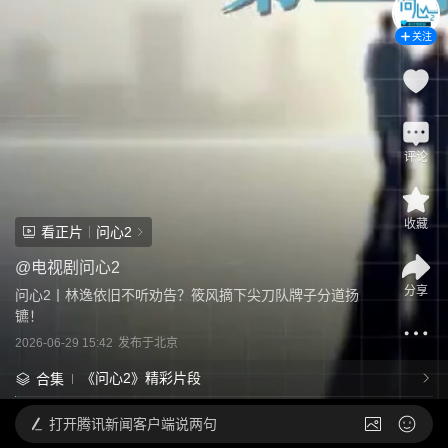
关注
评论
收藏
看正片
问心2
@
电视剧问心2
分享
问心2丨林逸依旧不听劝告？筱风摘下尖刀队牌子分道扬
镳！
2026-06-29 15:42
发布于
北京
《问心2》精彩片段
合集
打开
腾讯新闻客户端说两句