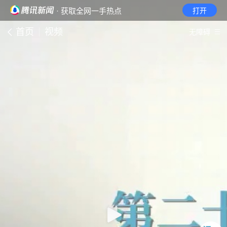
· 获取全网一手热点
打开
首页
视频
无障碍