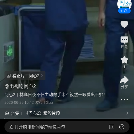
关注
评论
1
看正片
问心2
@
电视剧问心2
分享
问心2丨林逸日夜不休主动做手术？筱然一眼看出不妙！
2026-06-29 15:42
发布于
北京
《问心2》精彩片段
合集
打开
腾讯新闻客户端说两句