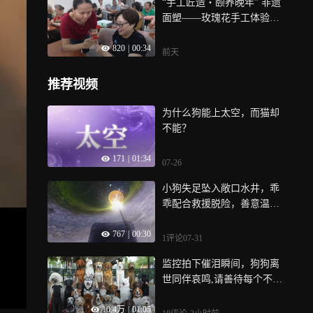
“手工匠造・颐养晚年” 非遗
面塑——玫瑰花手工体验课
堂
820
|
00:34
前天
推荐视频
为什么狗能上太空，而猫却
不能？
171
|
01:34
07-26
小狗失足坠入敞口水井，乖
乖配合救援脱险，善意温暖
世间万物生灵
767
|
00:30
1评论
07-31
监控拍下催泪瞬间，狗狗离
世同伴哀鸣,请善待每个不会
说话的生命!
10.4万
|
01:05