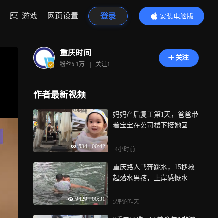
游戏
网页设置
登录
安装电脑版
内容更精彩
重庆时间
关注
粉丝
5.1万
|
关注
1
作者最新视频
妈妈产后复工第1天，爸爸带
着宝宝在公司楼下接她回
家，回看视频感慨满满
534
|
00:42
-4小时前
重庆路人飞奔跳水，15秒救
起落水男孩，上岸感慨水冷
后默默离去
9429
|
00:31
5评论
昨天