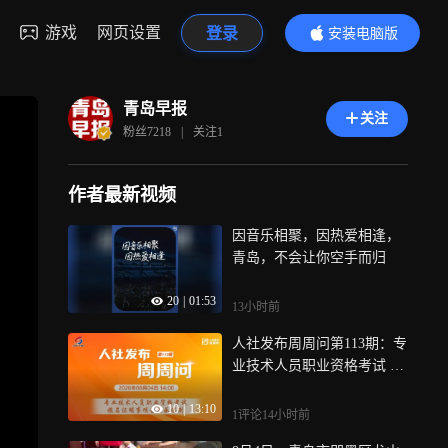
游戏
网页设置
登录
安装电脑版
内容更精彩
青岛早报
关注
粉丝
7218
|
关注
1
作者最新视频
因音乐相聚，因热爱相逢，
青岛，不会让你空手而归
20
|
01:53
13小时前
人社发布周周问第113期：专
业技术人员职业资格考试 报
名证明事项告知承诺制
10
|
13:10
1评论
14小时前