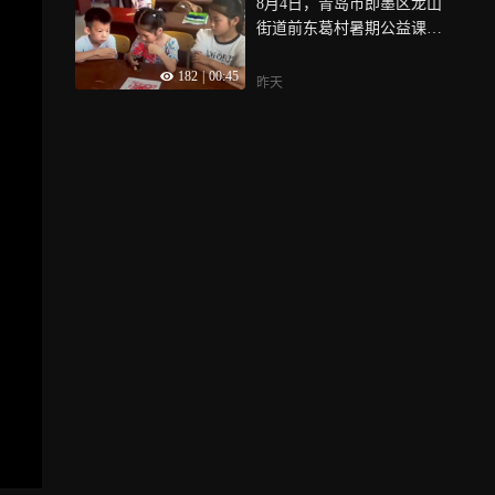
8月4日，青岛市即墨区龙山
街道前东葛村暑期公益课堂
热闹开讲，“‘剪’出快乐暑假”
182
|
00:45
非遗剪纸活动如期举行，剪
昨天
纸手艺人王伟伟携手大学生
志愿者，面对面指导辖区青
少年学习剪纸技艺