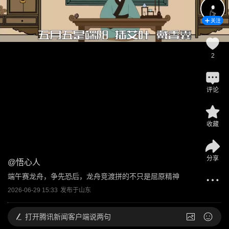
关注
2
评论
收藏
分享
@
悟心人
端午赛龙舟，争先恐后，龙舟竞渡拼的不只是屈原精神
2026-06-29 15:33
发布于
山东
打开
腾讯新闻客户端说两句